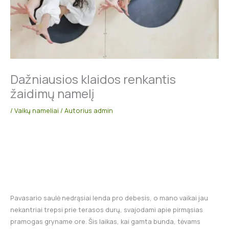
Dažniausios klaidos renkantis
žaidimų namelį
/
Vaikų nameliai
/ Autorius
admin
Pavasario saulė nedrąsiai lenda pro debesis, o mano vaikai jau
nekantriai trepsi prie terasos durų, svajodami apie pirmąsias
pramogas gryname ore. Šis laikas, kai gamta bunda, tėvams