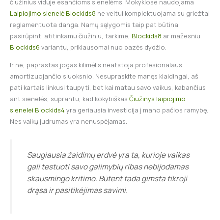
čiužinius viduje esančioms sienelėms. Mokyklose naudojama
Laipiojimo sienelė Blockids8
ne veltui komplektuojama su griežtai
reglamentuota danga. Namų sąlygomis taip pat būtina
pasirūpinti atitinkamu čiužiniu, tarkime,
Blockids8
ar mažesniu
Blockids6
variantu, priklausomai nuo bazės dydžio.
Ir ne, paprastas jogas kilimėlis neatstoja profesionalaus
amortizuojančio sluoksnio. Nesupraskite manęs klaidingai, aš
pati kartais linkusi taupyti, bet kai matau savo vaikus, kabančius
ant sienelės, suprantu, kad kokybiškas
Čiužinys laipiojimo
sienelei Blockids4
yra geriausia investicija į mano pačios ramybę.
Nes vaikų judrumas yra nenuspėjamas.
Saugiausia žaidimų erdvė yra ta, kurioje vaikas
gali testuoti savo galimybių ribas nebijodamas
skausmingo kritimo. Būtent tada gimsta tikroji
drąsa ir pasitikėjimas savimi.