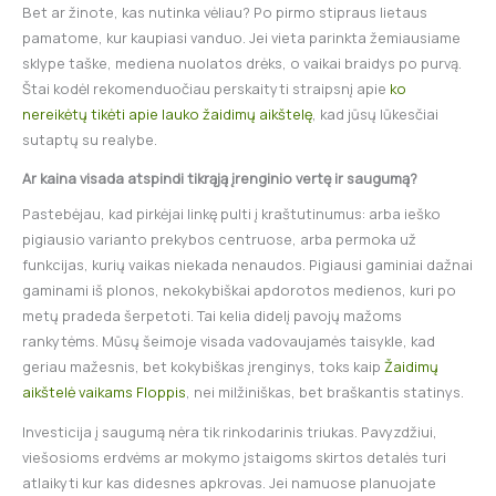
Bet ar žinote, kas nutinka vėliau? Po pirmo stipraus lietaus
pamatome, kur kaupiasi vanduo. Jei vieta parinkta žemiausiame
sklype taške, mediena nuolatos drėks, o vaikai braidys po purvą.
Štai kodėl rekomenduočiau perskaityti straipsnį apie
ko
nereikėtų tikėti apie lauko žaidimų aikštelę
, kad jūsų lūkesčiai
sutaptų su realybe.
Ar kaina visada atspindi tikrąją įrenginio vertę ir saugumą?
Pastebėjau, kad pirkėjai linkę pulti į kraštutinumus: arba ieško
pigiausio varianto prekybos centruose, arba permoka už
funkcijas, kurių vaikas niekada nenaudos. Pigiausi gaminiai dažnai
gaminami iš plonos, nekokybiškai apdorotos medienos, kuri po
metų pradeda šerpetoti. Tai kelia didelį pavojų mažoms
rankytėms. Mūsų šeimoje visada vadovaujamės taisykle, kad
geriau mažesnis, bet kokybiškas įrenginys, toks kaip
Žaidimų
aikštelė vaikams Floppis
, nei milžiniškas, bet braškantis statinys.
Investicija į saugumą nėra tik rinkodarinis triukas. Pavyzdžiui,
viešosioms erdvėms ar mokymo įstaigoms skirtos detalės turi
atlaikyti kur kas didesnes apkrovas. Jei namuose planuojate