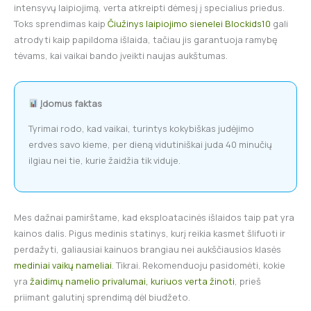
intensyvų laipiojimą, verta atkreipti dėmesį į specialius priedus.
Toks sprendimas kaip
Čiužinys laipiojimo sienelei Blockids10
gali
atrodyti kaip papildoma išlaida, tačiau jis garantuoja ramybę
tėvams, kai vaikai bando įveikti naujas aukštumas.
Įdomus faktas
Tyrimai rodo, kad vaikai, turintys kokybiškas judėjimo
erdves savo kieme, per dieną vidutiniškai juda 40 minučių
ilgiau nei tie, kurie žaidžia tik viduje.
Mes dažnai pamirštame, kad eksploatacinės išlaidos taip pat yra
kainos dalis. Pigus medinis statinys, kurį reikia kasmet šlifuoti ir
perdažyti, galiausiai kainuos brangiau nei aukščiausios klasės
mediniai vaikų nameliai
. Tikrai. Rekomenduoju pasidomėti, kokie
yra
žaidimų namelio privalumai, kuriuos verta žinoti
, prieš
priimant galutinį sprendimą dėl biudžeto.