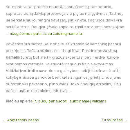
Kai mano vaikai pradėjo naudotis panašiomis pramogomis,
supratau vieną dalyką: prevencija yra pigiau nei gydymas. Tad net
jei perkate lauko įrenginį pavasarį, įsitikinkite, kad visos dalys yra
sertifikuotos. Daugiau įžvalgų apie tai rasite atvirame pasakojime
–
mūsų šeimos patirtis su žaidimų nameliu
.
Pavasaris yra metas, kai norisi suteikti savo vaikams visą pasaulį
po kojomis. Tačiau būkime išmintingi tėvai. Pasirinktas
žaidimų
namelis
turėtų būti ne tik gražus akcentas, bet ir erdvė, kurioje
skatinamos vertybės, vaizduotė ir saugus fizinis aktyvumas.
Atidžiai įvertinkite savo kiemo galimybes, nebijokite investuoti į
kokybę ir visada galvokite bent kelis žingsnius į priekį. Linkiu jums
nuostabaus pavasario, pilno vaikų juoko ir saugių atradimų jūsų
pačių susikurtoje žaidimų tvirtovėje.
Plačiau apie tai:
5 būdų panaudoti lauko namelį vaikams
←
Ankstesnis Įrašas
Kitas Įrašas
→