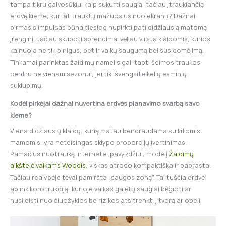
tampa tikru galvosūkiu: kaip sukurti saugią, tačiau įtraukiančią
erdvę kieme, kuri atitrauktų mažuosius nuo ekranų? Dažnai
pirmasis impulsas būna tiesiog nupirkti patį didžiausią matomą
įrenginį, tačiau skuboti sprendimai vėliau virsta klaidomis, kurios
kainuoja ne tik pinigus, bet ir vaikų saugumą bei susidomėjimą.
Tinkamai parinktas žaidimų namelis gali tapti šeimos traukos
centru ne vienam sezonui, jei tik išvengsite kelių esminių
suklupimų.
Kodėl pirkėjai dažnai nuvertina erdvės planavimo svarbą savo
kieme?
Viena didžiausių klaidų, kurią matau bendraudama su kitomis
mamomis, yra neteisingas sklypo proporcijų įvertinimas.
Pamačius nuotrauką internete, pavyzdžiui, modelį
Žaidimų
aikštelė vaikams Woodis
, viskas atrodo kompaktiška ir paprasta.
Tačiau realybėje tėvai pamiršta „saugos zoną”. Tai tuščia erdvė
aplink konstrukciją, kurioje vaikas galėtų saugiai bėgioti ar
nusileisti nuo čiuožyklos be rizikos atsitrenkti į tvorą ar obelį.