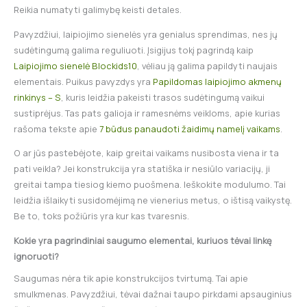
Reikia numatyti galimybę keisti detales.
Pavyzdžiui, laipiojimo sienelės yra genialus sprendimas, nes jų
sudėtingumą galima reguliuoti. Įsigijus tokį pagrindą kaip
Laipiojimo sienelė Blockids10
, vėliau ją galima papildyti naujais
elementais. Puikus pavyzdys yra
Papildomas laipiojimo akmenų
rinkinys – S
, kuris leidžia pakeisti trasos sudėtingumą vaikui
sustiprėjus. Tas pats galioja ir ramesnėms veikloms, apie kurias
rašoma tekste apie
7 būdus panaudoti žaidimų namelį vaikams
.
O ar jūs pastebėjote, kaip greitai vaikams nusibosta viena ir ta
pati veikla? Jei konstrukcija yra statiška ir nesiūlo variacijų, ji
greitai tampa tiesiog kiemo puošmena. Ieškokite modulumo. Tai
leidžia išlaikyti susidomėjimą ne vienerius metus, o ištisą vaikystę.
Be to, toks požiūris yra kur kas tvaresnis.
Kokie yra pagrindiniai saugumo elementai, kuriuos tėvai linkę
ignoruoti?
Saugumas nėra tik apie konstrukcijos tvirtumą. Tai apie
smulkmenas. Pavyzdžiui, tėvai dažnai taupo pirkdami apsauginius