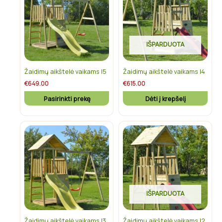
multiple
variants.
The
IŠPARDUOTA
options
may
be
Žaidimų aikštelė vaikams I5
Žaidimų aikštelė vaikams I4
chosen
€
649.00
€
615.00
on
Pasirinkti prekę
Dėti į krepšelį
the
product
page
This
product
has
multiple
variants.
The
IŠPARDUOTA
options
may
be
Žaidimų aikštelė vaikams I3
Žaidimų aikštelė vaikams I2