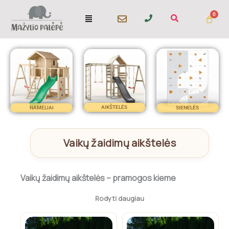
Pereiti
Menu
prie
turinio
AIKŠTELĖS
NAMELIAI
SIENELĖS
Vaikų žaidimų aikštelės
Vaikų žaidimų aikštelės – pramogos kieme
Vaikų žaidimų aikštelės. Šiomis dienomis kai kompiuterių
Rodyti daugiau
ekranai, žaidimai telefone ar planšetėje užima didžiąją dalį
vaiko laisvalaikio, tėveliai ieško įvairiausių būdų kaip sudominti
This
This
vaikus ir atitraukti juos nuo ekranų. Vienas iš saugiausių ir