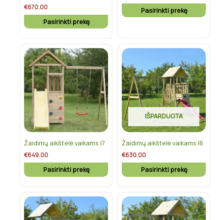
on
on
€
670.00
Pasirinkti prekę
the
the
Pasirinkti prekę
product
product
page
page
This
This
product
product
has
has
multiple
multiple
variants.
variants.
The
The
IŠPARDUOTA
options
options
may
may
be
be
Žaidimų aikštelė vaikams I7
Žaidimų aikštelė vaikams I6
chosen
chosen
€
649.00
€
630.00
on
on
Pasirinkti prekę
Pasirinkti prekę
the
the
product
product
page
page
This
product
has