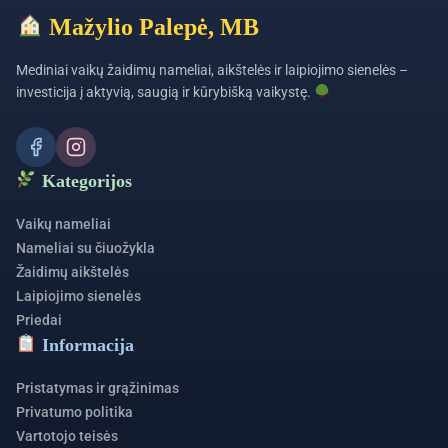
pušies ir eglės natūralios medienos. Kiekviena žaidimų aikštelė
Mažylio Palepė, MB
yra patikrinama fabrike, sukomplektuojama, ir tik tuomet
siunčiama užsakovui. Žaidimų aikštelės gaminimui naudojama
Mediniai vaikų žaidimų nameliai, aikštelės ir laipiojimo sienelės –
mediena yra impregnuota, todėl paruošta ir tinkama
investicija į aktyvią, saugią ir kūrybišką vaikystę.
eksploatavimui lauko sąlygoms.
Suprantame, kiekvienas kiemas yra ne tik skirtingas savo
aplinka, bet ir spalvų gama, todėl medines žaidimų aikšteles
Kategorijos
galite nudažyti sau patinkančia spalva. Tokiu būdų užtikrinsite
jų ilgaamžiškumą bei pritaikysite savo kiemo stiliui.
Vaikų nameliai
Rekomenduojame atnaujinti impregnantą kiekvieną sezoną,
Nameliai su čiuožykla
taip galėsite keisti ir namelio išvaizdą ir kasmet suteikti naujų
Žaidimų aikštelės
spalvų.
Laipiojimo sienelės
Aikštelių vaikams pristatymo terminas
Priedai
Informacija
Jūsų pasirinktą aikštelę vaikams ar namelį pristatysime per 3-5
darbo dienas.
Pristatymas ir grąžinimas
Jei planuojate vaikų šventę, gimtadienį ar kitą renginį ir
Privatumo politika
reikalingas greitesnis pristatymo terminas, susisiekite
Vartotojo teisės