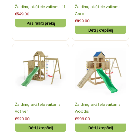
be
Žaidimų aikštelė vaikams I11
Žaidimų aikštelė vaikams
chosen
Carol
€
549.00
on
€
899.00
Pasirinkti prekę
the
Dėti į krepšelį
product
page
Žaidimų aikštelė vaikams
Žaidimų aikštelė vaikams
Activer
Woodis
€
929.00
€
999.00
Dėti į krepšelį
Dėti į krepšelį