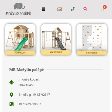
Pereiti
Menu
prie
turinio
AIKŠTELĖS
NAMELIAI
SIENELĖS
F
I
MB Mažylio palėpė
a
n
c
s
Įmonės kodas:
e
t
b
a
306215468
o
g
o
r
Smėlio g. 19, LT-92347
k
a
m
+370 624 19887