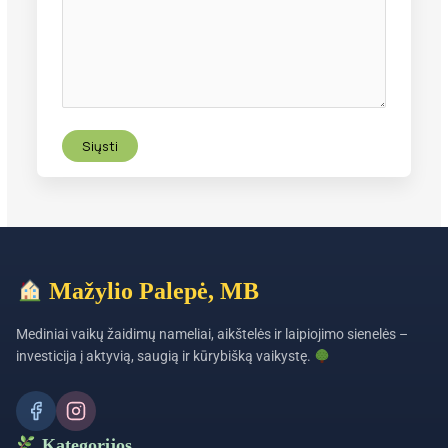
Mažylio Palepė, MB
Mediniai vaikų žaidimų nameliai, aikštelės ir laipiojimo sienelės –
investicija į aktyvią, saugią ir kūrybišką vaikystę.
Kategorijos