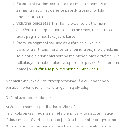
Ekonominis variantas:
Paprastas medinis namelis ant
žemės. Jį visuomet galėsite papildyti vėliau, pirkdami
priedus atskirai.
Vidutinis biudžetas:
Pilni komplektai su platforma ir
čiuožykla. Tai populiariausias pasirinkimas, nes suteikia
visas pagrindines fukcijas iš karto.
Premium segmentas:
Didelės aikštelės su keliais
bokšteliais, tiltais ir profesionaliomis laipiojimo sienėlėmis.
Taip pat čia priskiriami sprendimai viešosioms erdvėms, kur
reikalaujama maksimalaus atsparumo, pavyzdžiui, derinant
namelį su
čiužiniu laipiojimo sienelei Blockids10
.
Nepamirškite įskaičiuoti transportavimo išlaidų ir pagrindo
paruošimo (smėlio, trinkelių ar guminių plytelių).
Dažnai užduodami klausimai
Ar žaidimų namelis gali likti lauke žiemą?
Taip, kokybiškas medinis namelis yra pritaikytas stovėti lauke
ištisus metus. Svarbiausia, kad jis būtų tinkamai impregnuotas.
Sniego apkrova dažniausiai nėra baisi, tačiau nuvalyti storą