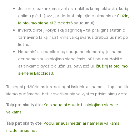
Jei turite pakankamai vietos, rinkitės komplektaciją, kurią
galima plėsti (pvz., pridedant laipiojimo akmenis ar
čiužinį
laipiojimo sienelei Blockids6
saugumui).
Investuokite į kokybišką pagrindą – tai prailgins statinio
tarnavimo laiką ir užtikrins vaikų švarius drabužius net po
lietaus.
Nepamirškite papildomų saugumo elementų: jei namelis
derinamas su laipiojimo sienelėmis, būtinai naudokite
atitinkamo dydžio čiužinius, pavyzdžiui,
čiužinį laipiojimo
sienelei Blockids8
.
Teisingai prižiūrimas ir atsakingai išsirinktas namelis taps ne tik
kiemo puošmena, bet ir svarbiausia vaikystės prisiminimų vieta.
Taip pat skaitykite:
Kaip saugiai naudoti laipiojimo sienelę
vaikams
Taip pat skaitykite:
Populiariausi mediniai nameliai vaikams
modeliai šiemet