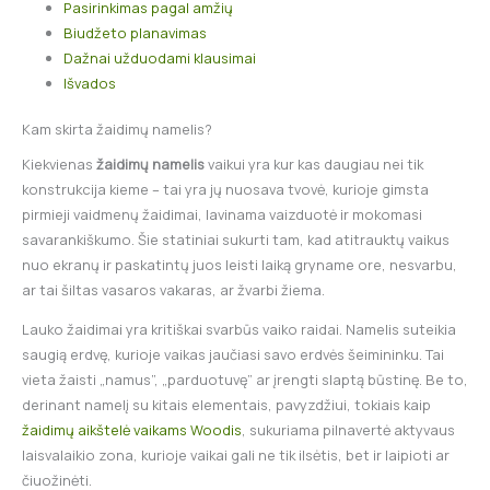
Pasirinkimas pagal amžių
Biudžeto planavimas
Dažnai užduodami klausimai
Išvados
Kam skirta žaidimų namelis?
Kiekvienas
žaidimų namelis
vaikui yra kur kas daugiau nei tik
konstrukcija kieme – tai yra jų nuosava tvovė, kurioje gimsta
pirmieji vaidmenų žaidimai, lavinama vaizduotė ir mokomasi
savarankiškumo. Šie statiniai sukurti tam, kad atitrauktų vaikus
nuo ekranų ir paskatintų juos leisti laiką gryname ore, nesvarbu,
ar tai šiltas vasaros vakaras, ar žvarbi žiema.
Lauko žaidimai yra kritiškai svarbūs vaiko raidai. Namelis suteikia
saugią erdvę, kurioje vaikas jaučiasi savo erdvės šeimininku. Tai
vieta žaisti „namus”, „parduotuvę” ar įrengti slaptą būstinę. Be to,
derinant namelį su kitais elementais, pavyzdžiui, tokiais kaip
žaidimų aikštelė vaikams Woodis
, sukuriama pilnavertė aktyvaus
laisvalaikio zona, kurioje vaikai gali ne tik ilsėtis, bet ir laipioti ar
čiuožinėti.