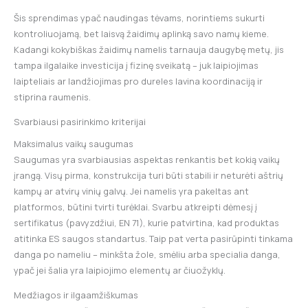
Šis sprendimas ypač naudingas tėvams, norintiems sukurti
kontroliuojamą, bet laisvą žaidimų aplinką savo namų kieme.
Kadangi kokybiškas žaidimų namelis tarnauja daugybę metų, jis
tampa ilgalaike investicija į fizinę sveikatą – juk laipiojimas
laipteliais ar landžiojimas pro dureles lavina koordinaciją ir
stiprina raumenis.
Svarbiausi pasirinkimo kriterijai
Maksimalus vaikų saugumas
Saugumas yra svarbiausias aspektas renkantis bet kokią vaikų
įrangą. Visų pirma, konstrukcija turi būti stabili ir neturėti aštrių
kampų ar atvirų vinių galvų. Jei namelis yra pakeltas ant
platformos, būtini tvirti turėklai. Svarbu atkreipti dėmesį į
sertifikatus (pavyzdžiui, EN 71), kurie patvirtina, kad produktas
atitinka ES saugos standartus. Taip pat verta pasirūpinti tinkama
danga po nameliu – minkšta žole, smėliu arba specialia danga,
ypač jei šalia yra laipiojimo elementų ar čiuožyklų.
Medžiagos ir ilgaamžiškumas