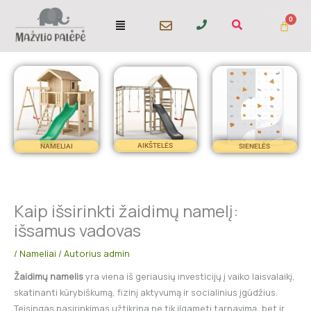
Pereiti
Menu
prie
turinio
AIKŠTELĖS
NAMELIAI
SIENELĖS
Kaip išsirinkti žaidimų namelį:
išsamus vadovas
/
Nameliai
/ Autorius
admin
Žaidimų namelis
yra viena iš geriausių investicijų į vaiko laisvalaikį,
skatinanti kūrybiškumą, fizinį aktyvumą ir socialinius įgūdžius.
Teisingas pasirinkimas užtikrina ne tik ilgametį tarnavimą, bet ir