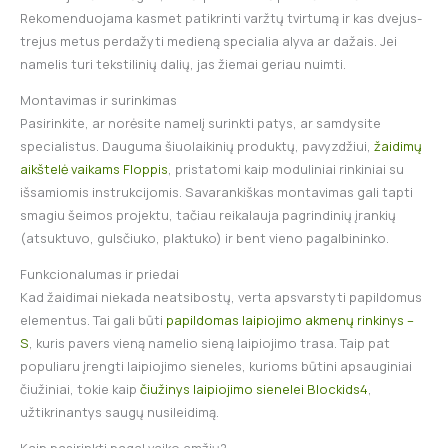
Rekomenduojama kasmet patikrinti varžtų tvirtumą ir kas dvejus-
trejus metus perdažyti medieną specialia alyva ar dažais. Jei
namelis turi tekstilinių dalių, jas žiemai geriau nuimti.
Montavimas ir surinkimas
Pasirinkite, ar norėsite namelį surinkti patys, ar samdysite
specialistus. Dauguma šiuolaikinių produktų, pavyzdžiui,
žaidimų
aikštelė vaikams Floppis
, pristatomi kaip moduliniai rinkiniai su
išsamiomis instrukcijomis. Savarankiškas montavimas gali tapti
smagiu šeimos projektu, tačiau reikalauja pagrindinių įrankių
(atsuktuvo, gulsčiuko, plaktuko) ir bent vieno pagalbininko.
Funkcionalumas ir priedai
Kad žaidimai niekada neatsibostų, verta apsvarstyti papildomus
elementus. Tai gali būti
papildomas laipiojimo akmenų rinkinys –
S
, kuris pavers vieną namelio sieną laipiojimo trasa. Taip pat
populiaru įrengti laipiojimo sieneles, kurioms būtini apsauginiai
čiužiniai, tokie kaip
čiužinys laipiojimo sienelei Blockids4
,
užtikrinantys saugų nusileidimą.
Kaip pasirinkti pagal vaiko amžių?