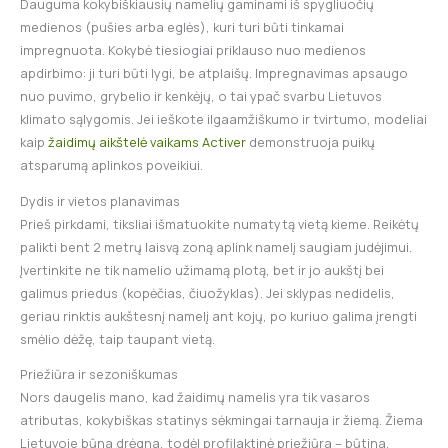
Dauguma kokybiškiausių namelių gaminami iš spygliuočių
medienos (pušies arba eglės), kuri turi būti tinkamai
impregnuota. Kokybė tiesiogiai priklauso nuo medienos
apdirbimo: ji turi būti lygi, be atplaišų. Impregnavimas apsaugo
nuo puvimo, grybelio ir kenkėjų, o tai ypač svarbu Lietuvos
klimato sąlygomis. Jei ieškote ilgaamžiškumo ir tvirtumo, modeliai
kaip
žaidimų aikštelė vaikams Activer
demonstruoja puikų
atsparumą aplinkos poveikiui.
Dydis ir vietos planavimas
Prieš pirkdami, tiksliai išmatuokite numatytą vietą kieme. Reikėtų
palikti bent 2 metrų laisvą zoną aplink namelį saugiam judėjimui.
Įvertinkite ne tik namelio užimamą plotą, bet ir jo aukštį bei
galimus priedus (kopėčias, čiuožyklas). Jei sklypas nedidelis,
geriau rinktis aukštesnį namelį ant kojų, po kuriuo galima įrengti
smėlio dėžę, taip taupant vietą.
Priežiūra ir sezoniškumas
Nors daugelis mano, kad žaidimų namelis yra tik vasaros
atributas, kokybiškas statinys sėkmingai tarnauja ir žiemą. Žiema
Lietuvoje būna drėgna, todėl profilaktinė priežiūra – būtina.