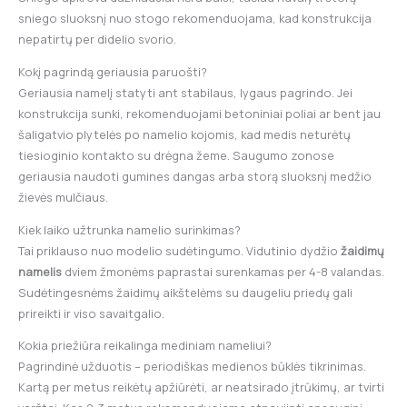
sniego sluoksnį nuo stogo rekomenduojama, kad konstrukcija
nepatirtų per didelio svorio.
Kokį pagrindą geriausia paruošti?
Geriausia namelį statyti ant stabilaus, lygaus pagrindo. Jei
konstrukcija sunki, rekomenduojami betoniniai poliai ar bent jau
šaligatvio plytelės po namelio kojomis, kad medis neturėtų
tiesioginio kontakto su drėgna žeme. Saugumo zonose
geriausia naudoti gumines dangas arba storą sluoksnį medžio
žievės mulčiaus.
Kiek laiko užtrunka namelio surinkimas?
Tai priklauso nuo modelio sudėtingumo. Vidutinio dydžio
žaidimų
namelis
dviem žmonėms paprastai surenkamas per 4-8 valandas.
Sudėtingesnėms žaidimų aikštelėms su daugeliu priedų gali
prireikti ir viso savaitgalio.
Kokia priežiūra reikalinga mediniam nameliui?
Pagrindinė užduotis – periodiškas medienos būklės tikrinimas.
Kartą per metus reikėtų apžiūrėti, ar neatsirado įtrūkimų, ar tvirti