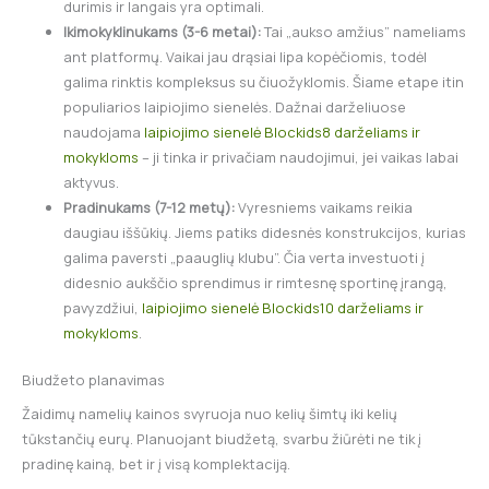
durimis ir langais yra optimali.
Ikimokyklinukams (3-6 metai):
Tai „aukso amžius” nameliams
ant platformų. Vaikai jau drąsiai lipa kopėčiomis, todėl
galima rinktis kompleksus su čiuožyklomis. Šiame etape itin
populiarios laipiojimo sienelės. Dažnai darželiuose
naudojama
laipiojimo sienelė Blockids8 darželiams ir
mokykloms
– ji tinka ir privačiam naudojimui, jei vaikas labai
aktyvus.
Pradinukams (7-12 metų):
Vyresniems vaikams reikia
daugiau iššūkių. Jiems patiks didesnės konstrukcijos, kurias
galima paversti „paauglių klubu”. Čia verta investuoti į
didesnio aukščio sprendimus ir rimtesnę sportinę įrangą,
pavyzdžiui,
laipiojimo sienelė Blockids10 darželiams ir
mokykloms
.
Biudžeto planavimas
Žaidimų namelių kainos svyruoja nuo kelių šimtų iki kelių
tūkstančių eurų. Planuojant biudžetą, svarbu žiūrėti ne tik į
pradinę kainą, bet ir į visą komplektaciją.