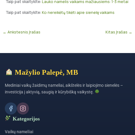
Taip pat skaitykite:
Lauko namelis vaikams mažiausiems: 1-3 metai
Taip pat skaitykite:
Ko nereikėtų tikėti apie sienelę vaikams
←
Ankstesnis Įrašas
Kitas Įrašas
→
Mažylio Palepė, MB
Mediniai vaikų žaidimų nameliai, aikštelės ir laipiojimo sienelės –
investicija į aktyvią, saugią ir kūrybišką vaikystę.
Kategorijos
Vaikų nameliai