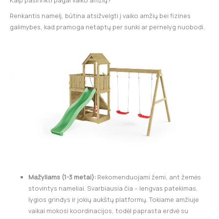
Renkantis namelį, būtina atsižvelgti į vaiko amžių bei fizines
galimybes, kad pramoga netaptų per sunki ar pernelyg nuobodi.
Mažyliams (1-3 metai):
Rekomenduojami žemi, ant žemės
stovintys nameliai. Svarbiausia čia – lengvas patekimas,
lygios grindys ir jokių aukštų platformų. Tokiame amžiuje
vaikai mokosi koordinacijos, todėl paprasta erdvė su