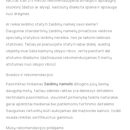
varžtai. Kas 2-3 metus rekomenduojama atnaujinti apsauginį
sluoksnį (dažus ar alyvą), kad būtų išlaikyta spalva ir apsauga
nuo drėgmės.
Ar reikia leidimo statyti žaidimų namelį savo kieme?
Daugumai standartinių žaidimų namelių privačiose valdose
specialių statybos leidimų nereikia, nes jie laikomi laikinais
statiniais. Tačiau jei planuojate statyti labai didelį, aukštą
objektą visai šalia kaimynų sklypo ribos, verta pasitarti dėl
atstumo išlaikymo (dažniausiai rekomenduojamas 3 metrų
atstumas nuo sklypo ribos).
Išvados ir rekomendacijos
Pasirinktas tinkamas
žaidimų namelis
džiugins jūsų šeimą
daugybę metų, tačiau sėkmės raktas yra dėmesys detalėms.
Vertindami pasirinkimus, visuomet pirmenybę teikite natūraliai,
gerai apdirbtai medienai bei patikimoms tvirtinimo detalėms.
Saugumas neturėtų būti aukojamas dėl mažesnės kainos, todėl
visada rinkitės sertifikuotus gaminius.
Mūsų rekomendacijos pirkėjams: