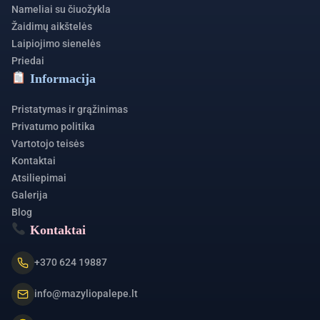
Nameliai su čiuožykla
Žaidimų aikštelės
Laipiojimo sienelės
Priedai
Informacija
Pristatymas ir grąžinimas
Privatumo politika
Vartotojo teisės
Kontaktai
Atsiliepimai
Galerija
Blog
Kontaktai
+370 624 19887
info@mazyliopalepe.lt