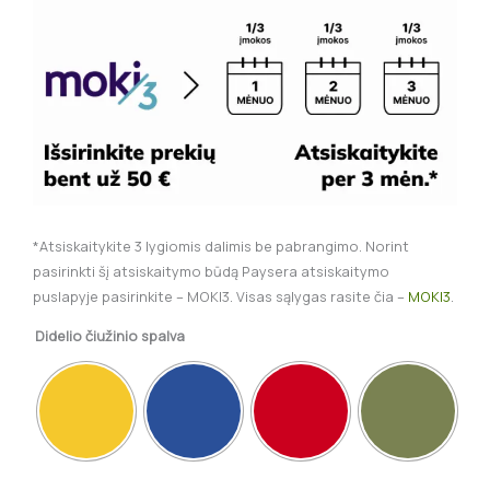
*Atsiskaitykite 3 lygiomis dalimis be pabrangimo. Norint
pasirinkti šį atsiskaitymo būdą Paysera atsiskaitymo
puslapyje pasirinkite – MOKI3. Visas sąlygas rasite čia –
MOKI3
.
Didelio čiužinio spalva