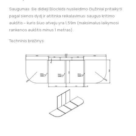
Saugumas: šie didieji Blockids nusileidimo čiužiniai pritaikyti
pagal sienos dydį ir atitinka reikalavimus: saugus kritimo
aukštis – kuris šiuo atveju yra 1,59m (maksimalus laikymosi
rankenos aukštis minus 1 metras).
Techninis brėžinys: