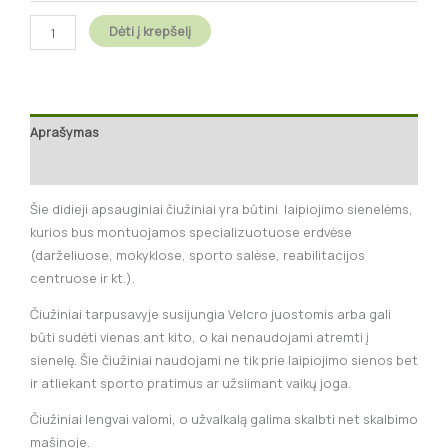
Dėti į krepšelį
Aprašymas
Papildoma informacija
Šie didieji apsauginiai čiužiniai yra būtini laipiojimo sienelėms,
kurios bus montuojamos specializuotuose erdvėse
(darželiuose, mokyklose, sporto salėse, reabilitacijos
centruose ir kt.).
Čiužiniai tarpusavyje susijungia Velcro juostomis arba gali
būti sudėti vienas ant kito, o kai nenaudojami atremti į
sienelę. Šie čiužiniai naudojami ne tik prie laipiojimo sienos bet
ir atliekant sporto pratimus ar užsiimant vaikų joga.
Čiužiniai lengvai valomi, o užvalkalą galima skalbti net skalbimo
mašinoje.