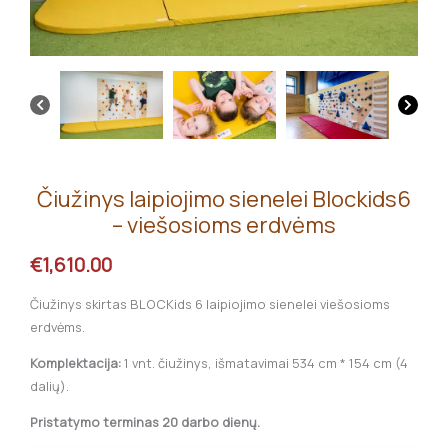
Čiužinys laipiojimo sienelei Blockids6
– viešosioms erdvėms
€
1,610.00
Čiužinys skirtas BLOCKids 6 laipiojimo sienelei viešosioms
erdvėms.
Komplektacija:
1 vnt. čiužinys, išmatavimai 534 cm * 154 cm (4
dalių).
Pristatymo terminas 20 darbo dienų.