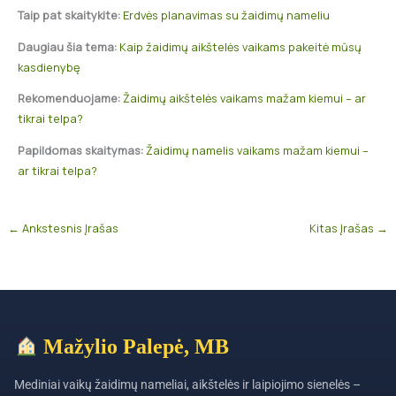
Taip pat skaitykite:
Erdvės planavimas su žaidimų nameliu
Daugiau šia tema:
Kaip žaidimų aikštelės vaikams pakeitė mūsų
kasdienybę
Rekomenduojame:
Žaidimų aikštelės vaikams mažam kiemui – ar
tikrai telpa?
Papildomas skaitymas:
Žaidimų namelis vaikams mažam kiemui –
ar tikrai telpa?
←
Ankstesnis Įrašas
Kitas Įrašas
→
Mažylio Palepė, MB
Mediniai vaikų žaidimų nameliai, aikštelės ir laipiojimo sienelės –