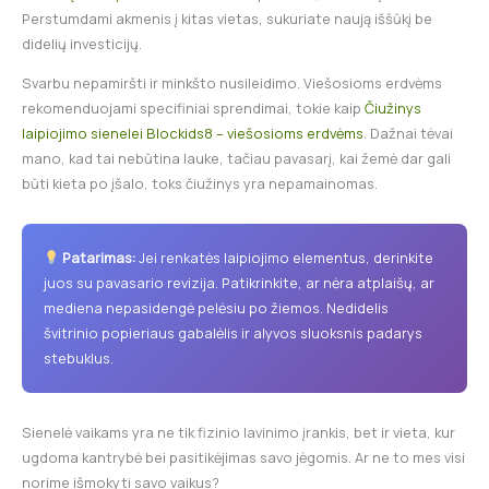
Perstumdami akmenis į kitas vietas, sukuriate naują iššūkį be
didelių investicijų.
Svarbu nepamiršti ir minkšto nusileidimo. Viešosioms erdvėms
rekomenduojami specifiniai sprendimai, tokie kaip
Čiužinys
laipiojimo sienelei Blockids8 – viešosioms erdvėms
. Dažnai tėvai
mano, kad tai nebūtina lauke, tačiau pavasarį, kai žemė dar gali
būti kieta po įšalo, toks čiužinys yra nepamainomas.
Patarimas:
Jei renkatės laipiojimo elementus, derinkite
juos su pavasario revizija. Patikrinkite, ar nėra atplaišų, ar
mediena nepasidengė pelėsiu po žiemos. Nedidelis
švitrinio popieriaus gabalėlis ir alyvos sluoksnis padarys
stebuklus.
Sienelė vaikams yra ne tik fizinio lavinimo įrankis, bet ir vieta, kur
ugdoma kantrybė bei pasitikėjimas savo jėgomis. Ar ne to mes visi
norime išmokyti savo vaikus?