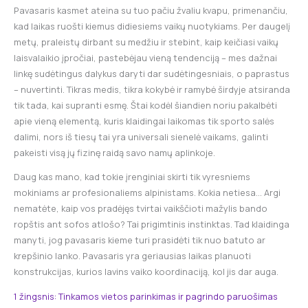
Pavasaris kasmet ateina su tuo pačiu žvaliu kvapu, primenančiu,
kad laikas ruošti kiemus didiesiems vaikų nuotykiams. Per daugelį
metų, praleistų dirbant su medžiu ir stebint, kaip keičiasi vaikų
laisvalaikio įpročiai, pastebėjau vieną tendenciją – mes dažnai
linkę sudėtingus dalykus daryti dar sudėtingesniais, o paprastus
– nuvertinti. Tikras medis, tikra kokybė ir ramybė širdyje atsiranda
tik tada, kai supranti esmę. Štai kodėl šiandien noriu pakalbėti
apie vieną elementą, kuris klaidingai laikomas tik sporto salės
dalimi, nors iš tiesų tai yra universali sienelė vaikams, galinti
pakeisti visą jų fizinę raidą savo namų aplinkoje.
Daug kas mano, kad tokie įrenginiai skirti tik vyresniems
mokiniams ar profesionaliems alpinistams. Kokia netiesa… Argi
nematėte, kaip vos pradėjęs tvirtai vaikščioti mažylis bando
ropštis ant sofos atlošo? Tai prigimtinis instinktas. Tad klaidinga
manyti, jog pavasaris kieme turi prasidėti tik nuo batuto ar
krepšinio lanko. Pavasaris yra geriausias laikas planuoti
konstrukcijas, kurios lavins vaiko koordinaciją, kol jis dar auga.
1 žingsnis: Tinkamos vietos parinkimas ir pagrindo paruošimas