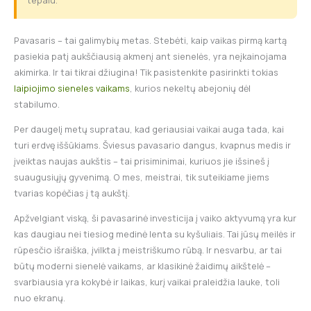
tepalu.
Pavasaris – tai galimybių metas. Stebėti, kaip vaikas pirmą kartą
pasiekia patį aukščiausią akmenį ant sienelės, yra neįkainojama
akimirka. Ir tai tikrai džiugina! Tik pasistenkite pasirinkti tokias
laipiojimo sieneles vaikams
, kurios nekeltų abejonių dėl
stabilumo.
Per daugelį metų supratau, kad geriausiai vaikai auga tada, kai
turi erdvę iššūkiams. Šviesus pavasario dangus, kvapnus medis ir
įveiktas naujas aukštis – tai prisiminimai, kuriuos jie išsineš į
suaugusiųjų gyvenimą. O mes, meistrai, tik suteikiame jiems
tvarias kopėčias į tą aukštį.
Apžvelgiant viską, ši pavasarinė investicija į vaiko aktyvumą yra kur
kas daugiau nei tiesiog medinė lenta su kyšuliais. Tai jūsų meilės ir
rūpesčio išraiška, įvilkta į meistriškumo rūbą. Ir nesvarbu, ar tai
būtų moderni sienelė vaikams, ar klasikinė žaidimų aikštelė –
svarbiausia yra kokybė ir laikas, kurį vaikai praleidžia lauke, toli
nuo ekranų.