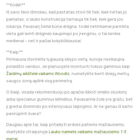
**Kodėl:**
Iš savo tėvo išmokau, kad pastatas stovi tik tiek, kiek tvirtas jo
pamatas, o lauko konstrukcija tarnauja tik tiek, kiek gera jos
lokacija. Pavasarį žemė būna drėgna, todėl netinkamai parinkta
vieta gali lemti drėgmės kaupimąsi po įrenginiu, o tai kenkia
medienai – net ir pačiai kokybiškiausiai.
**Kaip:**
Pirmiausia išsirinkite lygiausią sklypo vietą, kurioje nesikaupia
polaidžio vanduo. Jei planuojate montuoti tokius gaminius kaip
Žaidimų aikštelė vaikams Woodis
, numatykite bent dviejų metrų
saugos zoną aplink visą perimetrą.
O šiaip, visada rekomenduoju po apačia iškloti smėlio sluoksnį
arba specialius guminius kilimėlius. Pavasarinė žolė yra gražu, bet
ji greitai išsimindo po intensyvaus laipiojimo. Ar ne geriau iš karto
pasirūpinti švara?
Daugiau apie tai, kaip pritaikyti erdves patiems mažiausiems,
skaitykite straipsnyje
Lauko namelis vaikams mažiausiems: 1-3
metai
.