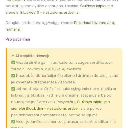
bei atitinkamo dydžio apsaugas, tarkime,
Čiužinys laipiojimo
sienelei Blockids10 – viešosioms erdvėms
.
Daugiau profesionalių įžvalgų tėvams:
Patarimai tėvams: vaikų
nameliai
.
Pro patarimai
⚠ Atkreipkite dėmesį:
Visada pirkite gaminius, kurie turi saugos sertifikatus –
tai ne biurokratija, o jūsų vaikų sveikata.
Naudokite tik nerūdijančio plieno tvirtinimo detales, ypač
jei gyvenate drėgnesnėse vietovėse.
Jei montuojate čiužinius lauko sąlygomis (po stogeliu ar
laikinai), įsitikinkite, kad jie yra drėgmei atsparūs arba po
naudojimo įneškite į vidų. Pavyzdžiui,
Čiužinys laipiojimo
sienelei Blockids4 – viešosioms erdvėms
yra puikus
pasirinkimas taupantiems vietą, bet ne saugumą.
Visus judančius elementus pavasarį sutepkite silikoniniu