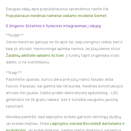
Daugiau idėjų apie populiariausius sprendimus rasite čia:
Populiariausi mediniai nameliai vaikams modeliai šiemet
.
5 žingsnis: Estetinis ir funkcinis integravimas į sklypą
**Kodėl:**
Geras meistras galvoja ne tik apie tai, kaip įrenginys veikia, bet ir
kaip jis atrodo. Harmoninga aplinka ramina. Jei jūsų kieme stovi
Žaidimų aikštelė vaikams Activer
, ji turėtų tapti organiška sodo
dalimi, o ne svetimkūniu.
**Kaip:**
Pasirinkite spalvas, kurios dera prie jūsų namo fasado arba
tvoros. Pavasarį, kai gamta dar tik bunda, medinės konstrukcijos
atrodo itin jaukiai. Galite pridėti dekoratyvinį apšvietimą – LED
girliandos ne tik gražu vakare, bet ir suteikia saugumo jausmą
temstant.
Nereikia pamiršti, kad laipiojimo erdvės gali būti skirtingų dydžių.
Jei erdvės mažiau, tinka
Laipiojimo sienelė Blockids8 darželiams ir
mokykloms
. Jei erdvė didesnė, galima rinktis didesnius variantus