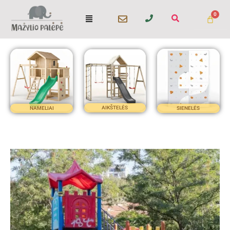
Pereiti
Menu
prie
turinio
AIKŠTELĖS
NAMELIAI
SIENELĖS