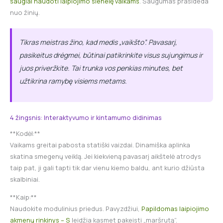
saugiai naudoti laipiojimo sienelę vaikams
. Saugumas prasideda
nuo žinių.
Tikras meistras žino, kad medis „vaikšto”. Pavasarį,
pasikeitus drėgmei, būtinai patikrinkite visus sujungimus ir
juos priveržkite. Tai trunka vos penkias minutes, bet
užtikrina ramybę visiems metams.
4 žingsnis: Interaktyvumo ir kintamumo didinimas
**Kodėl:**
Vaikams greitai pabosta statiški vaizdai. Dinamiška aplinka
skatina smegenų veiklą. Jei kiekvieną pavasarį aikštelė atrodys
taip pat, ji gali tapti tik dar vienu kiemo baldu, ant kurio džiūsta
skalbiniai.
**Kaip:**
Naudokite modulinius priedus. Pavyzdžiui,
Papildomas laipiojimo
akmenų rinkinys – S
leidžia kasmet pakeisti „maršrutą”.