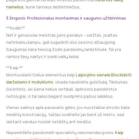
namelius
, kurie tarnaus dešimtmečius.
3 žingsnis: Profesionalus montavimas ir saugumo užtikrinimas
**Kodėl:**
Net ir geriausias meistras jums pasakys – varžtas, įsuktas
netinkamu kampu, gali sugadinti viso sezono džiaugsmą.
Saugumas nėra tiesiog žodis pardavimų lankstinuke. Tai yra
ramios tėvų naktys ir sveiki vaikų keliai.
**Kaip:**
Montuodami tokius elementus kaip
Laipiojimo sienelė Blockids10
darželiams ir mokykloms
, visada naudokite gulsčiuką. Tikslumas
čia kritinis. Jei siena nebus vertikali, apkrovos pasiskirstys
netolygiai, o tai laikui bėgant susilpnins pačius laikiklius.
Vienas sakinys apie pavasario gėles: jos nuostabiai atrodo šalia
medinių konstrukcijų, tačiau sodinkite jas bent už metro, kad
laistant vanduo nuolat netikštų ant medžio.
Nepamirškite pasidomėti specialistų rekomendacijomis:
Kaip