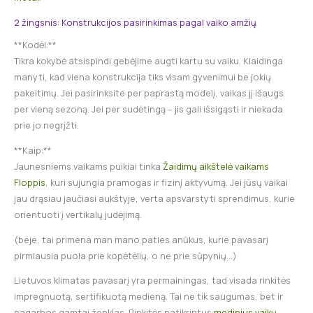
2 žingsnis: Konstrukcijos pasirinkimas pagal vaiko amžių
**Kodėl:**
Tikra kokybė atsispindi gebėjime augti kartu su vaiku. Klaidinga
manyti, kad viena konstrukcija tiks visam gyvenimui be jokių
pakeitimų. Jei pasirinksite per paprastą modelį, vaikas jį išaugs
per vieną sezoną. Jei per sudėtingą – jis gali išsigąsti ir niekada
prie jo negrįžti.
**Kaip:**
Jaunesniems vaikams puikiai tinka
Žaidimų aikštelė vaikams
Floppis
, kuri sujungia pramogas ir fizinį aktyvumą. Jei jūsų vaikai
jau drąsiau jaučiasi aukštyje, verta apsvarstyti sprendimus, kurie
orientuoti į vertikalų judėjimą.
(beje, tai primena man mano paties anūkus, kurie pavasarį
pirmiausia puola prie kopėtėlių, o ne prie sūpynių…)
Lietuvos klimatas pavasarį yra permainingas, tad visada rinkitės
impregnuotą, sertifikuotą medieną. Tai ne tik saugumas, bet ir
pagarbos gamtai ženklas. Rinkitės patikrintus
medinius vaikų