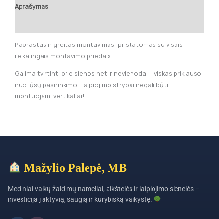
Aprašymas
Papildoma informacija
Paprastas ir greitas montavimas, pristatomas su visais
reikalingais montavimo priedais.
Galima tvirtinti prie sienos net ir nevienodai – viskas priklauso
nuo jūsų pasirinkimo. Laipiojimo strypai negali būti
montuojami vertikaliai!
Mažylio Palepė, MB
Mediniai vaikų žaidimų nameliai, aikštelės ir laipiojimo sienelės –
investicija į aktyvią, saugią ir kūrybišką vaikystę.