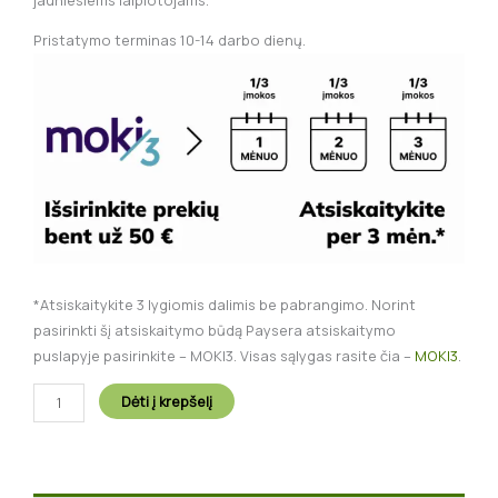
jauniesiems laipiotojams.
Pristatymo terminas 10-14 darbo dienų.
*Atsiskaitykite 3 lygiomis dalimis be pabrangimo. Norint
pasirinkti šį atsiskaitymo būdą Paysera atsiskaitymo
puslapyje pasirinkite – MOKI3. Visas sąlygas rasite čia –
MOKI3
.
Dėti į krepšelį