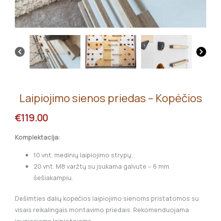
Laipiojimo sienos priedas – Kopėčios
€
119.00
Komplektacija:
10 vnt. medinių laipiojimo strypų;
20 vnt. M8 varžtų su įsukama galvute – 6 mm
šešiakampiu.
Dešimties dalių kopėčios laipiojimo sienoms pristatomos su
visais reikalingais montavimo priedais. Rekomenduojama